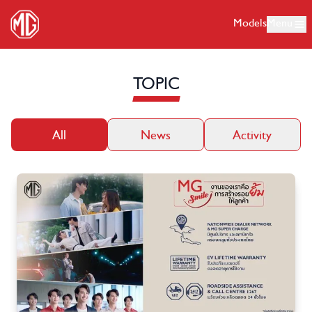
Models
Menu
TOPIC
All
News
Activity